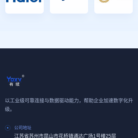
以工业级可靠连接与数据驱动能力，帮助企业加速数字化升
级。
公司地址
江苏省苏州市昆山市花桥镇通达广场1号楼25层