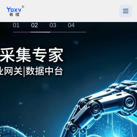
01
02
03
04