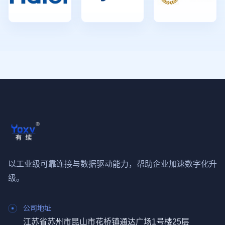
以工业级可靠连接与数据驱动能力，帮助企业加速数字化升
级。
公司地址
江苏省苏州市昆山市花桥镇通达广场1号楼25层