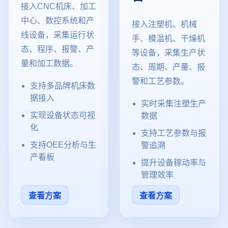
接入CNC机床、加工
中心、数控系统和产
接入注塑机、机械
线设备，采集运行状
手、模温机、干燥机
态、程序、报警、产
等设备，采集生产状
量和加工数据。
态、周期、产量、报
警和工艺参数。
支持多品牌机床数
据接入
实时采集注塑生产
实现设备状态可视
数据
化
支持工艺参数与报
支持OEE分析与生
警追溯
产看板
提升设备稼动率与
管理效率
查看方案
查看方案