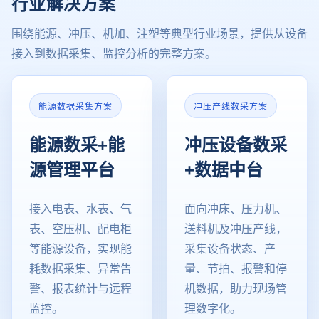
行业解决方案
围绕能源、冲压、机加、注塑等典型行业场景，提供从设备
接入到数据采集、监控分析的完整方案。
能源数据采集方案
冲压产线数采方案
能源数采+能
冲压设备数采
源管理平台
+数据中台
接入电表、水表、气
面向冲床、压力机、
表、空压机、配电柜
送料机及冲压产线，
等能源设备，实现能
采集设备状态、产
耗数据采集、异常告
量、节拍、报警和停
警、报表统计与远程
机数据，助力现场管
监控。
理数字化。