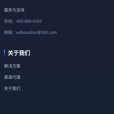
服务与支持
热线：400-889-0162
邮箱：wdlxiaotian@163.com
关于我们
解决方案
渠道代理
关于我们